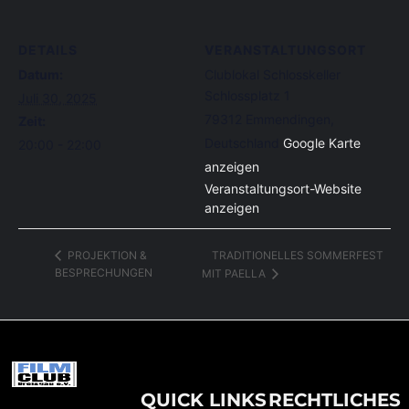
DETAILS
VERANSTALTUNGSORT
Datum:
Clublokal Schlosskeller
Schlossplatz 1
Juli 30, 2025
79312 Emmendingen
,
Zeit:
Deutschland
Google Karte
20:00 - 22:00
anzeigen
Veranstaltungsort-Website
anzeigen
TRADITIONELLES SOMMERFEST
PROJEKTION &
BESPRECHUNGEN
MIT PAELLA
QUICK LINKS
RECHTLICHES