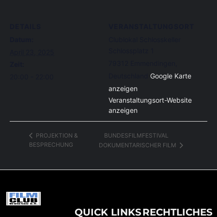
DETAILS
VERANSTALTUNGSORT
Datum:
Clublokal Schlosskeller
Schlossplatz 1
April 23, 2025
79312 Emmendingen
,
Zeit:
Deutschland
Google Karte
20:00 - 22:00
anzeigen
Veranstaltungsort-Website
anzeigen
BUNDESFILMFESTIVAL
PROJEKTION &
BESPRECHUNG
DOKUMENTARISCHER FILM
QUICK LINKS
RECHTLICHES